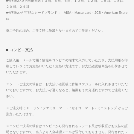
■分割払い選択可能回数：３回、５回、６回、１０回、１２回、１５回、１８回、
２０回、２４回
■分割払いが可能なカードブランド： VISA・Mastercard・JCB・American Expre
ss
※ご予約の場合、ご注文時に決済となりますのでご注意ください。
■ コンビニ支払
ご購入後、メールで届く情報をコンビニの端末で入力していただき、支払用紙を印
刷してレジにてお支払いいただく支払い方法です。お支払確認後商品を出荷させて
いただきます。
※シートご注文の場合は、お支払い確認後に作製スケジュールに入れさせていただ
いておりますので、お支払いが遅くなると、納期もその分遅れますのでご注意くだ
さい。
※ご注文時に ローソン / ファミリーマート / セイコーマート / ミニストップ からご
指定いただけます。
※コンビニ決済の場合はコンビニから発行されるレシート又は領収証がお支払の証
明となりますので、当方より入金確認メールは送付しておりません。発行されたレ