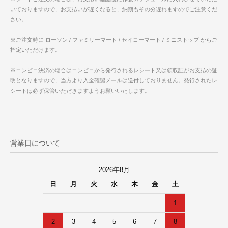
いておりますので、お支払いが遅くなると、納期もその分遅れますのでご注意くだ
さい。
※ご注文時に ローソン / ファミリーマート / セイコーマート / ミニストップ からご
指定いただけます。
※コンビニ決済の場合はコンビニから発行されるレシート又は領収証がお支払の証
明となりますので、当方より入金確認メールは送付しておりません。発行されたレ
シートは必ず保管いただきますようお願いいたします。
営業日について
2026年8月
日
月
火
水
木
金
土
1
2
3
4
5
6
7
8