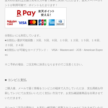
楽天IDがあればお届け先等入力不要で簡単に決済いただけます。楽天スーパーポイ
ントが利用可能で、ポイントもたまります！
分割払いにも対応しています。
■分割払い選択可能回数：３回、５回、６回、１０回、１２回、１５回、１８回、
２０回、２４回
■分割払いが可能なカードブランド： VISA・Mastercard・JCB・American Expre
ss
※ご予約の場合、ご注文時に決済となりますのでご注意ください。
■ コンビニ支払
ご購入後、メールで届く情報をコンビニの端末で入力していただき、支払用紙を印
刷してレジにてお支払いいただく支払い方法です。お支払確認後商品を出荷させて
いただきます。
※シートご注文の場合は、お支払い確認後に作製スケジュールに入れさせていただ