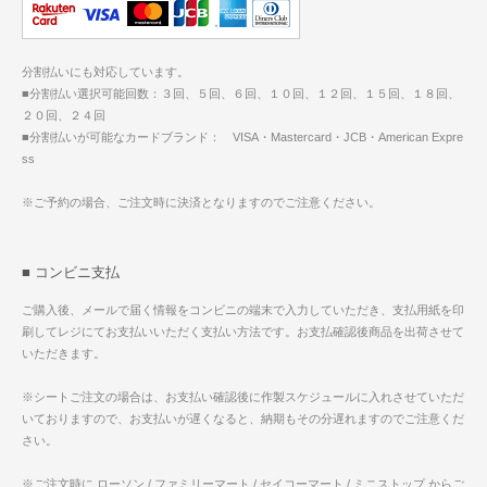
分割払いにも対応しています。
■分割払い選択可能回数：３回、５回、６回、１０回、１２回、１５回、１８回、
２０回、２４回
■分割払いが可能なカードブランド： VISA・Mastercard・JCB・American Expre
ss
※ご予約の場合、ご注文時に決済となりますのでご注意ください。
■ コンビニ支払
ご購入後、メールで届く情報をコンビニの端末で入力していただき、支払用紙を印
刷してレジにてお支払いいただく支払い方法です。お支払確認後商品を出荷させて
いただきます。
※シートご注文の場合は、お支払い確認後に作製スケジュールに入れさせていただ
いておりますので、お支払いが遅くなると、納期もその分遅れますのでご注意くだ
さい。
※ご注文時に ローソン / ファミリーマート / セイコーマート / ミニストップ からご