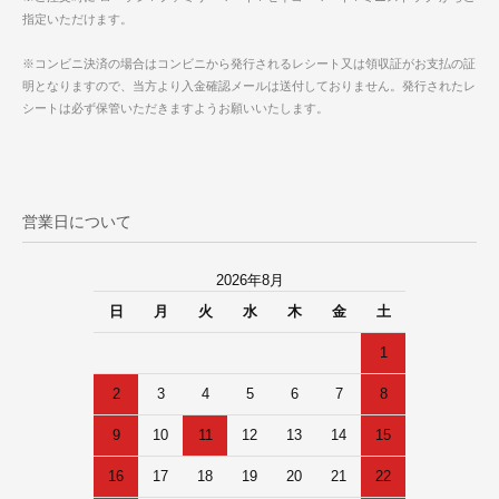
指定いただけます。
※コンビニ決済の場合はコンビニから発行されるレシート又は領収証がお支払の証
明となりますので、当方より入金確認メールは送付しておりません。発行されたレ
シートは必ず保管いただきますようお願いいたします。
営業日について
2026年8月
日
月
火
水
木
金
土
1
2
3
4
5
6
7
8
9
10
11
12
13
14
15
16
17
18
19
20
21
22