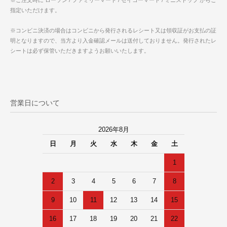
※ご注文時に ローソン / ファミリーマート / セイコーマート / ミニストップ からご
指定いただけます。
※コンビニ決済の場合はコンビニから発行されるレシート又は領収証がお支払の証
明となりますので、当方より入金確認メールは送付しておりません。発行されたレ
シートは必ず保管いただきますようお願いいたします。
営業日について
2026年8月
日
月
火
水
木
金
土
1
2
3
4
5
6
7
8
9
10
11
12
13
14
15
16
17
18
19
20
21
22