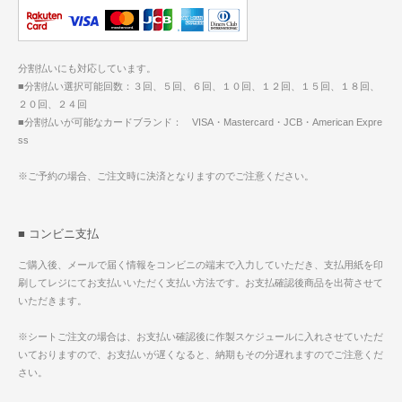
分割払いにも対応しています。
■分割払い選択可能回数：３回、５回、６回、１０回、１２回、１５回、１８回、
２０回、２４回
■分割払いが可能なカードブランド： VISA・Mastercard・JCB・American Expre
ss
※ご予約の場合、ご注文時に決済となりますのでご注意ください。
■ コンビニ支払
ご購入後、メールで届く情報をコンビニの端末で入力していただき、支払用紙を印
刷してレジにてお支払いいただく支払い方法です。お支払確認後商品を出荷させて
いただきます。
※シートご注文の場合は、お支払い確認後に作製スケジュールに入れさせていただ
いておりますので、お支払いが遅くなると、納期もその分遅れますのでご注意くだ
さい。