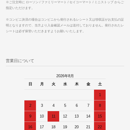
※ご注文時に ローソン / ファミリーマート / セイコーマート / ミニストップ からご
指定いただけます。
※コンビニ決済の場合はコンビニから発行されるレシート又は領収証がお支払の証
明となりますので、当方より入金確認メールは送付しておりません。発行されたレ
シートは必ず保管いただきますようお願いいたします。
営業日について
2026年8月
日
月
火
水
木
金
土
1
2
3
4
5
6
7
8
9
10
11
12
13
14
15
16
17
18
19
20
21
22