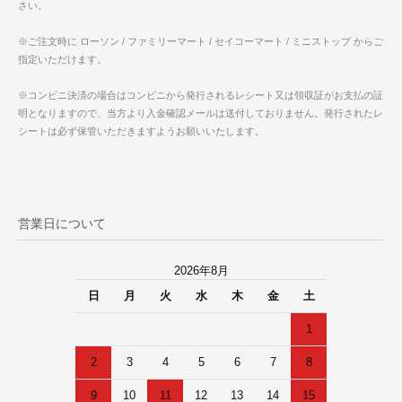
さい。
※ご注文時に ローソン / ファミリーマート / セイコーマート / ミニストップ からご
指定いただけます。
※コンビニ決済の場合はコンビニから発行されるレシート又は領収証がお支払の証
明となりますので、当方より入金確認メールは送付しておりません。発行されたレ
シートは必ず保管いただきますようお願いいたします。
営業日について
2026年8月
日
月
火
水
木
金
土
1
2
3
4
5
6
7
8
9
10
11
12
13
14
15