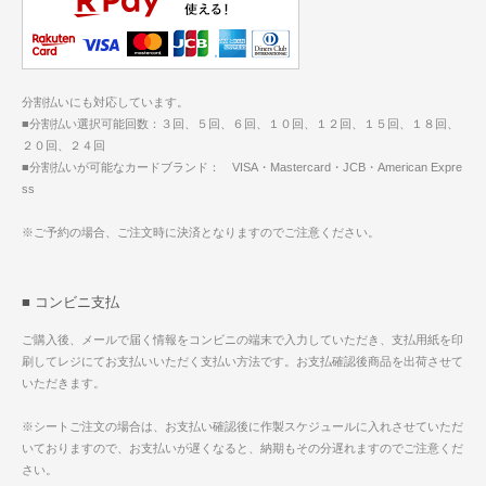
分割払いにも対応しています。
■分割払い選択可能回数：３回、５回、６回、１０回、１２回、１５回、１８回、
２０回、２４回
■分割払いが可能なカードブランド： VISA・Mastercard・JCB・American Expre
ss
※ご予約の場合、ご注文時に決済となりますのでご注意ください。
■ コンビニ支払
ご購入後、メールで届く情報をコンビニの端末で入力していただき、支払用紙を印
刷してレジにてお支払いいただく支払い方法です。お支払確認後商品を出荷させて
いただきます。
※シートご注文の場合は、お支払い確認後に作製スケジュールに入れさせていただ
いておりますので、お支払いが遅くなると、納期もその分遅れますのでご注意くだ
さい。