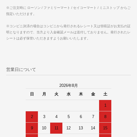
※ご注文時に ローソン / ファミリーマート / セイコーマート / ミニストップ からご
指定いただけます。
※コンビニ決済の場合はコンビニから発行されるレシート又は領収証がお支払の証
明となりますので、当方より入金確認メールは送付しておりません。発行されたレ
シートは必ず保管いただきますようお願いいたします。
営業日について
2026年8月
日
月
火
水
木
金
土
1
2
3
4
5
6
7
8
9
10
11
12
13
14
15