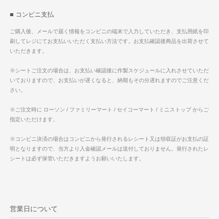
■ コンビニ支払
ご購入後、メールで届く情報をコンビニの端末で入力していただき、支払用紙を印
刷してレジにてお支払いいただく支払い方法です。お支払確認後商品を出荷させて
いただきます。
※シートご注文の場合は、お支払い確認後に作製スケジュールに入れさせていただ
いておりますので、お支払いが遅くなると、納期もその分遅れますのでご注意くだ
さい。
※ご注文時に ローソン / ファミリーマート / セイコーマート / ミニストップ からご
指定いただけます。
※コンビニ決済の場合はコンビニから発行されるレシート又は領収証がお支払の証
明となりますので、当方より入金確認メールは送付しておりません。発行されたレ
シートは必ず保管いただきますようお願いいたします。
営業日について