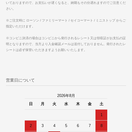
いておりますので、お支払いが遅くなると、納期もその分遅れますのでご注意くだ
さい。
※ご注文時に ローソン / ファミリーマート / セイコーマート / ミニストップ からご
指定いただけます。
※コンビニ決済の場合はコンビニから発行されるレシート又は領収証がお支払の証
明となりますので、当方より入金確認メールは送付しておりません。発行されたレ
シートは必ず保管いただきますようお願いいたします。
営業日について
2026年8月
日
月
火
水
木
金
土
1
2
3
4
5
6
7
8